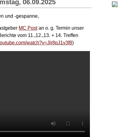
amstag, 06.09.2025
en und -gespanne,
astgeber
MC Post
an o. g. Termin unser
Berichte vom 11.,12.,13. + 14. Treffen
.youtube.com/watch?v=Jlr8pJ1v3f8
)