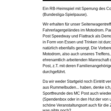
Ein RB-Heimspiel mit Sperrung des Cot
(Bundesliga-Spielpause).
Wir erhalten für unser Seitenwagentref
Fahrerlagergeländes im Motodrom. Par
Post Speedway und Flattrack als Demon
in Form von Essen und Trinken ist dur
natürlich ebenfalls gesorgt. Die Vorber
Motodrom, also auch unseres Treffens, 
ehrenamtlich arbeitenden Mannschaft 
Post, z.T. mit deren Familienangehörig
durchgeführt.
Da wir weder Startgeld noch Eintritt 
aus Rummelbuden... haben, denke ich,
Sportfreunde des MC Post auch wiede
(Spendenbox oder in den Hut der von u
schöne Veranstaltungsort auch für die Z
was gibts noch?