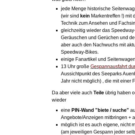
jede Menge historische Seitenwag
(wir sind
kein
Markentreffen !) mit
Technik zum Ansehen und Fachsim
gleichzeitig wieder das Speedway-He
Geräuschen und Gerüchen und den
aber auch den Nachwuchs mit aktu
Speedway-Bikes.
einige Fanartikel und Seitenwagen
13 Uhr große
Gespannausfahrt dur
Aussichtpunkt des Seeparks Auenh
Jahr nicht möglich) , die mit eine
Da aber viele auch
Teile
übrig haben o
wieder
eine
PIN-Wand "biete / suche"
au
Angebote/Anzeigen mitbringen + an
möglich ist es auch eigene, nicht 
(am jeweiligen Gespann jeder selb