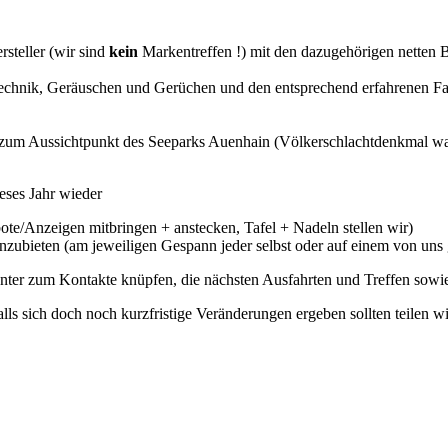
steller (wir sind
kein
Markentreffen !) mit den dazugehörigen netten
r Technik, Geräuschen und Gerüchen und den entsprechend erfahrenen F
 zum Aussichtpunkt des Seeparks Auenhain (Völkerschlachtdenkmal war d
eses Jahr wieder
bote/Anzeigen mitbringen + anstecken, Tafel + Nadeln stellen wir)
anzubieten (am jeweiligen Gespann jeder selbst oder auf einem von uns g
er zum Kontakte knüpfen, die nächsten Ausfahrten und Treffen sowi
ls sich doch noch kurzfristige Veränderungen ergeben sollten teilen wir