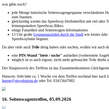
was gibts noch?
jede Menge historische Seitenwagengespanne verschiedener Her
zum Staunen.
gleichzeitig wieder das Speedway-Herbsttreffen mit viel alte
leistungsstarken Speedway-Bikes.
einige Fanartikel und Seitenwagen-Informationen.
13 Uhr große
Gespannausfahrt durch die Stadt
wie letztes Jahr
Speedwaybahn beginnt.
Da aber viele auch
Teile
übrig haben oder suchen, wollen wir auch di
eine
PIN-Wand "biete / suche"
aufstellen (vorbereitete Ange
möglich ist es auch eigene, nicht mehr gebrauchte Teile direkt 
Der Hauptzweck des Treffens ist das Zusammenkommen Gleichgesinnt
Hinweis: Seht bitte ca. 1 Woche vor dem Treffen nochmal hier nach fal
huene@stoyeleipzig.de
oder Tel. 03415647682
16. Seitenwagentreffen, 05.09.2026